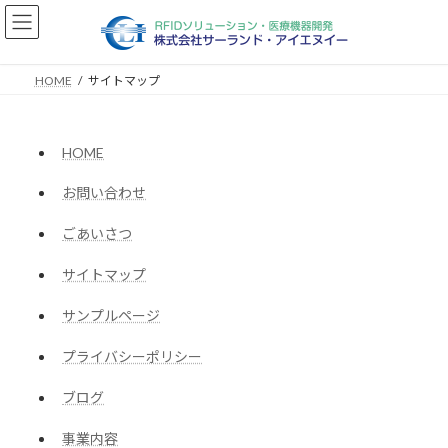
コ
ナ
ン
ビ
テ
ゲ
ン
ー
HOME
サイトマップ
ツ
シ
へ
ョ
ス
ン
キ
に
HOME
ッ
移
プ
動
お問い合わせ
ごあいさつ
サイトマップ
サンプルページ
プライバシーポリシー
ブログ
事業内容