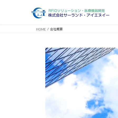
コ
ナ
ン
ビ
テ
ゲ
ン
ー
ツ
シ
HOME
会社概要
へ
ョ
ス
ン
キ
に
ッ
移
プ
動